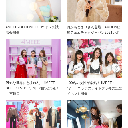
4MEEE×COCOMELODY ドレス試
おかもとまりさん登壇！4MOON出
着会開催
展フェムテックジャパン2021レポ
Pinkな世界に包まれた「4MEEE
100名の女性が集結！4MEEE・
SELECT SHOP」3日間限定開催！
4yuuu!コラボのナイトブラ発売記念
in 宮崎♡
イベント開催