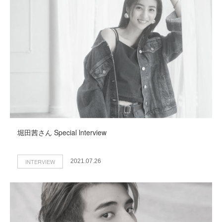
堀田茜さん Special lnterview
INTERVIEW
2021.07.26