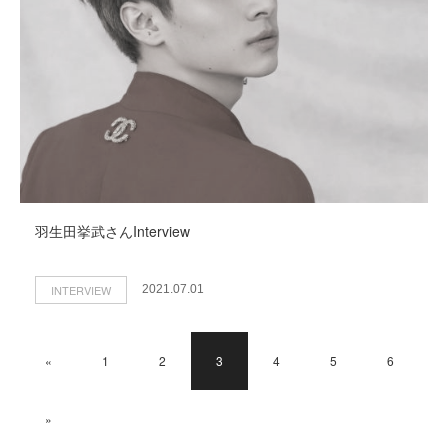
羽生田挙武さんInterview
INTERVIEW
2021.07.01
«
1
2
3
4
5
6
»