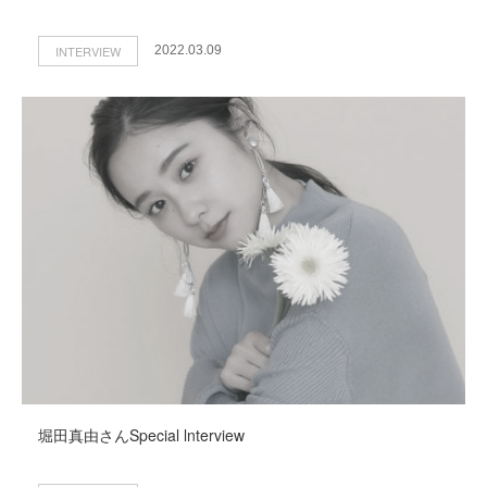
INTERVIEW
2022.03.09
堀田真由さんSpecial lnterview