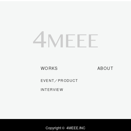
WORKS
ABOUT
EVENT／PRODUCT
INTERVIEW
Copyright ©
4MEEE.INC