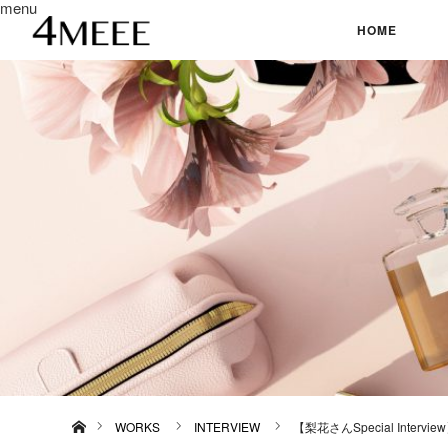
menu
HOME
ホーム
WORKS
INTERVIEW
【梨花さんSpecial Inter